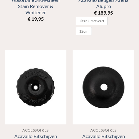
Absorbine Showsheen
Acavallo Beugels Arena
Stain Remover &
Alupro
Whitener
€
189,95
€
19,95
Titanium/zwart
12cm
ACCESSOIRES
ACCESSOIRES
Acavallo Bitschijven
Acavallo Bitschijven