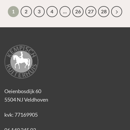
1
2
3
4
…
26
27
28
Oeienbosdijk 60
5504 NJ Veldhoven
kvk: 77169905