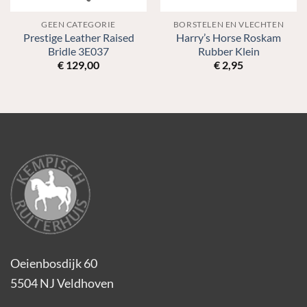
GEEN CATEGORIE
BORSTELEN EN VLECHTEN
Prestige Leather Raised
Harry’s Horse Roskam
Bridle 3E037
Rubber Klein
€
129,00
€
2,95
Oeienbosdijk 60
5504 NJ Veldhoven