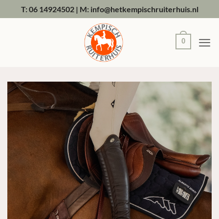
Ga
T: 06 14924502
|
M: info@hetkempischruiterhuis.nl
naar
inhoud
0