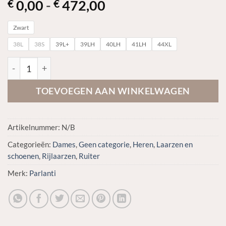
Prijsklasse:
0,00
-
472,00
€
€
€ 0,00
Zwart
tot
€ 472,00
38L
38S
39L+
39LH
40LH
41LH
44XL
Parlanti Dallas Pro aantal
TOEVOEGEN AAN WINKELWAGEN
Artikelnummer:
N/B
Categorieën:
Dames
,
Geen categorie
,
Heren
,
Laarzen en
schoenen
,
Rijlaarzen
,
Ruiter
Merk:
Parlanti