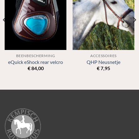
BEENBESCHERMING
ACCESSOIRES
eQuick eShock rear velcro
QHP Neusnetje
€
84,00
€
7,95