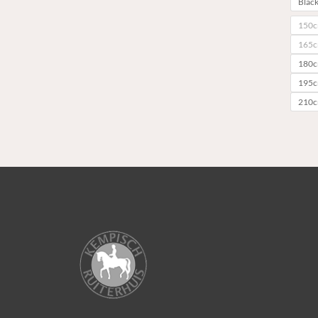
Blac
150cm
165cm
180cm
195cm
210cm