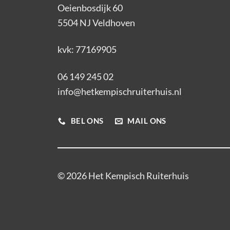
Oeienbosdijk 60
5504 NJ Veldhoven
kvk: 77169905
06 149 245 02
info@hetkempischruiterhuis.nl
BEL ONS
MAIL ONS
© 2026 Het Kempisch Ruiterhuis