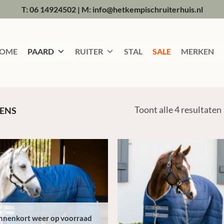
T: 06 14924502
|
M: info@hetkempischruiterhuis.nl
OME
PAARD
RUITER
STAL
SALE
MERKEN
Toont alle 4 resultaten
ENS
nnenkort weer op voorraad