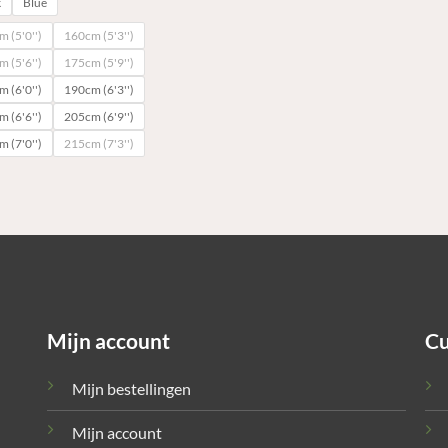
k
Blue
 (5'0'')
160cm (5'3'')
 (5'6'')
175cm (5'9'')
 (6'0'')
190cm (6'3'')
 (6'6'')
205cm (6'9'')
 (7'0'')
215cm (7'3'')
Mijn account
Cu
Mijn bestellingen
Mijn account