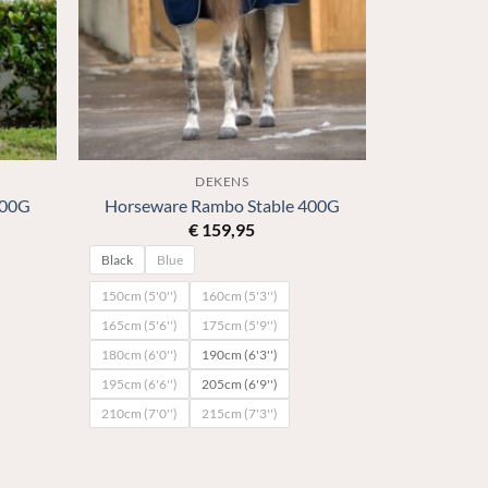
DEKENS
200G
Horseware Rambo Stable 400G
€
159,95
Black
Blue
150cm (5'0'')
160cm (5'3'')
165cm (5'6'')
175cm (5'9'')
180cm (6'0'')
190cm (6'3'')
195cm (6'6'')
205cm (6'9'')
210cm (7'0'')
215cm (7'3'')