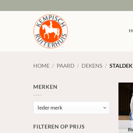
Ga
naar
inhoud
H
HOME
/
PAARD
/
DEKENS
/
STALDEK
MERKEN
FILTEREN OP PRIJS
Bi