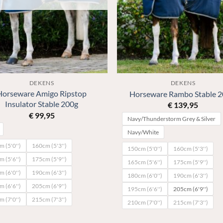
DEKENS
DEKENS
Horseware Amigo Ripstop
Horseware Rambo Stable 
Insulator Stable 200g
€
139,95
€
99,95
Navy/Thunderstorm Grey & Silver
Navy/White
 (5'0'')
160cm (5'3'')
150cm (5'0'')
160cm (5'3'')
 (5'6'')
175cm (5'9'')
165cm (5'6'')
175cm (5'9'')
 (6'0'')
190cm (6'3'')
180cm (6'0'')
190cm (6'3'')
 (6'6'')
205cm (6'9'')
195cm (6'6'')
205cm (6'9'')
 (7'0'')
215cm (7'3'')
210cm (7'0'')
215cm (7'3'')