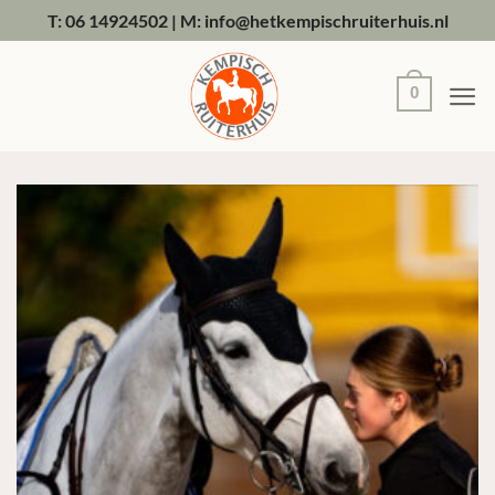
Ga
T: 06 14924502
|
M: info@hetkempischruiterhuis.nl
naar
inhoud
0