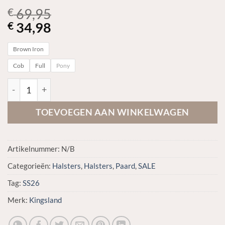
69,95
€
34,98
€
Brown Iron
Cob
Full
Pony
SS26 Kingsland Lexie Faux Fur halster met touw aantal
TOEVOEGEN AAN WINKELWAGEN
Artikelnummer:
N/B
Categorieën:
Halsters
,
Halsters
,
Paard
,
SALE
Tag:
SS26
Merk:
Kingsland