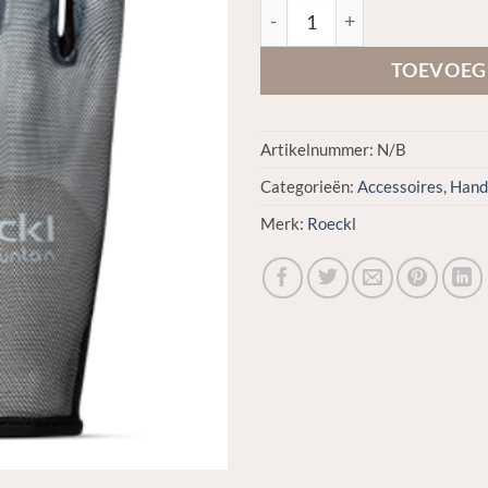
Roeckl Moyo 2 aantal
TOEVOEG
Artikelnummer:
N/B
Categorieën:
Accessoires
,
Hand
Merk:
Roeckl