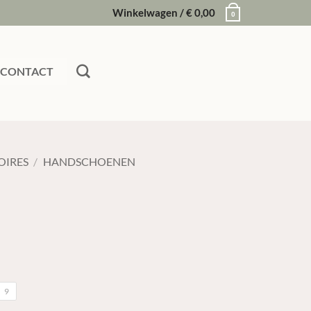
Winkelwagen /
€
0,00
0
CONTACT
OIRES
/
HANDSCHOENEN
9