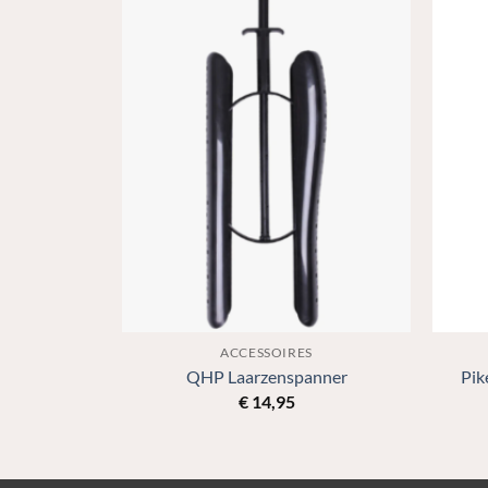
S
ACCESSOIRES
rip Pro
QHP Laarzenspanner
Pik
€
14,95