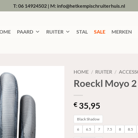
T: 06 14924502
|
M: info@hetkempischruiterhuis.nl
OME
PAARD
RUITER
STAL
SALE
MERKEN
HOME
/
RUITER
/
ACCESS
Roeckl Moyo 2
35,95
€
Black Shadow
6
6.5
7
7.5
8
8.5