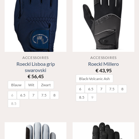
ACCESSOIRES
ACCESSOIRES
Roeckl Lisboa grip
Roeckl Millero
swarovski
€
43,95
€
56,45
Black-Volcanic Ash
Blauw
Wit
Zwart
6
6.5
7
7.5
8
6
6.5
7
7.5
8
8.5
9
8.5