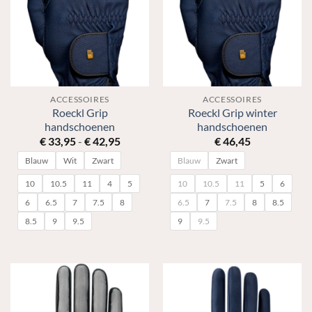
ACCESSOIRES
ACCESSOIRES
Roeckl Grip
Roeckl Grip winter
handschoenen
handschoenen
Prijsklasse:
€
33,95
-
€
42,95
€
46,45
€ 33,95
Blauw
Wit
Zwart
Blauw
Zwart
tot
€ 42,95
10
10.5
11
4
5
10
10.5
11
5
6
6
6.5
7
7.5
8
6.5
7
7.5
8
8.5
8.5
9
9.5
9
9.5