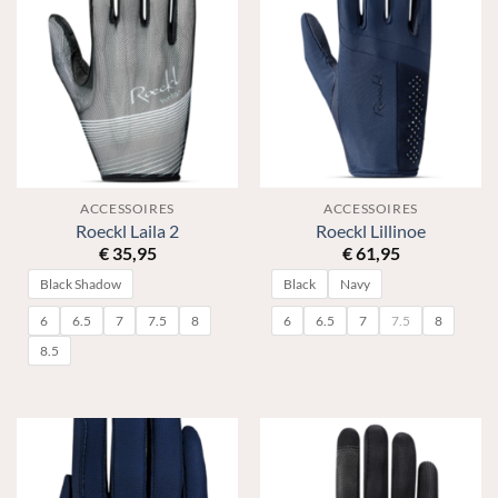
ACCESSOIRES
ACCESSOIRES
Roeckl Laila 2
Roeckl Lillinoe
€
35,95
€
61,95
Black Shadow
Black
Navy
6
6.5
7
7.5
8
6
6.5
7
7.5
8
8.5