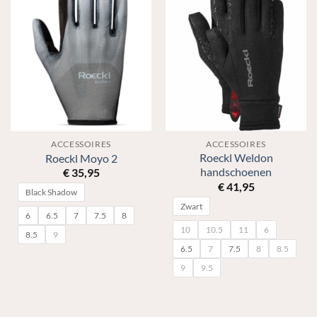
ACCESSOIRES
ACCESSOIRES
Roeckl Weldon
Roeckl Moyo 2
handschoenen
€
35,95
€
41,95
Black Shadow
Zwart
6
6.5
7
7.5
8
10
10.5
11
6
8.5
9
6.5
7
7.5
8
8.5
9
9.5