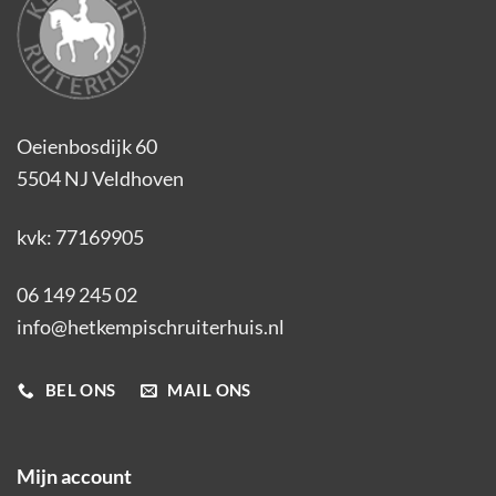
Oeienbosdijk 60
5504 NJ Veldhoven
kvk: 77169905
06 149 245 02
info@hetkempischruiterhuis.nl
BEL ONS
MAIL ONS
Mijn account