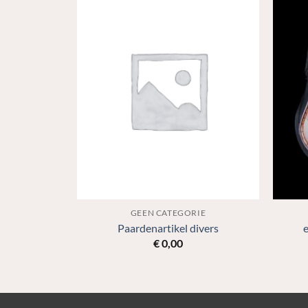
IE
GEEN CATEGORIE
sed Bridle
Paardenartikel divers
€
0,00