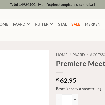
T: 06 14924502
|
M: info@hetkempischruiterhuis.nl
OME
PAARD
RUITER
STAL
SALE
MERKEN
HOME
/
PAARD
/
ACCESS
Premiere Mee
62,95
€
Beschikbaar via nabestelling
Premiere Meetstok 100-180c