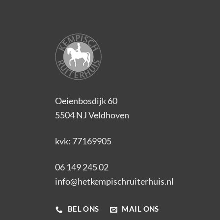
Oeienbosdijk 60
5504 NJ Veldhoven
kvk: 77169905
06 149 245 02
info@hetkempischruiterhuis.nl
BEL ONS
MAIL ONS