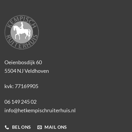
Oeienbosdijk 60
5504 NJ Veldhoven
kvk: 77169905
06 149 245 02
info@hetkempischruiterhuis.nl
BEL ONS
MAIL ONS