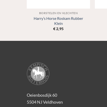
IE
BORSTELEN EN VLECHTEN
Harry’s Horse Roskam Rubber
e Gel
Klein
€
2,95
Oeienbosdijk 60
5504 NJ Veldhoven