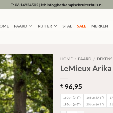
T: 06 14924502
|
M: info@hetkempischruiterhuis.nl
OME
PAARD
RUITER
STAL
SALE
MERKEN
HOME
/
PAARD
/
DEKENS
LeMieux Arika 
96,95
€
160cm (5’3’’)
168cm (5’6’’)
17
198cm (6’6’’)
206cm (6’9’’)
21