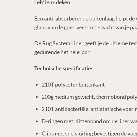
LeMieux deken.
Een anti-absorberende buitenlaag helpt de v
glans van de goed verzorgde vacht van je p
De Rug System Liner geeft je de ultieme te
gedurende het hele jaar.
Technische specificaties
210T polyester buitenkant
200g medium gewicht, thermobond polye
210T antibacteriële, antistatische voeri
D-ringen met klittenband om de liner vas
Clips met snelsluiting bevestigen de voe