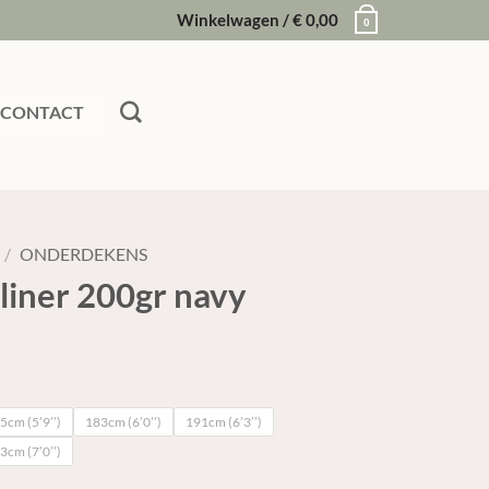
Winkelwagen /
€
0,00
0
CONTACT
/
ONDERDEKENS
liner 200gr navy
5cm (5’9’’)
183cm (6’0’’)
191cm (6’3’’)
3cm (7’0’’)