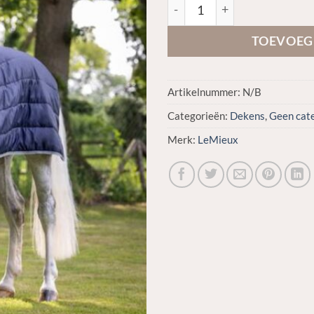
LeMieux Arika liner 200gr na
TOEVOEG
Artikelnummer:
N/B
Categorieën:
Dekens
,
Geen cat
Merk:
LeMieux