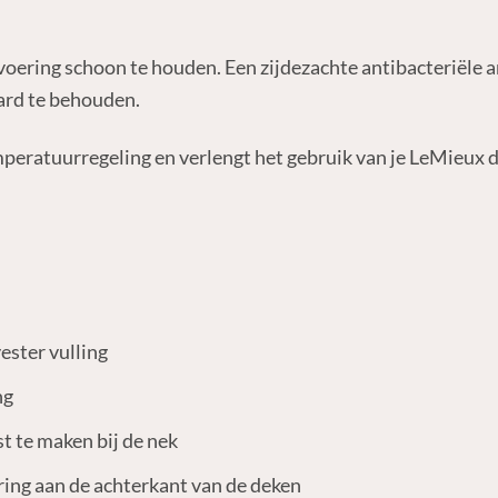
oering schoon te houden. Een zijdezachte antibacteriële a
aard te behouden.
mperatuurregeling en verlengt het gebruik van je LeMieux 
ster vulling
ng
t te maken bij de nek
ring aan de achterkant van de deken