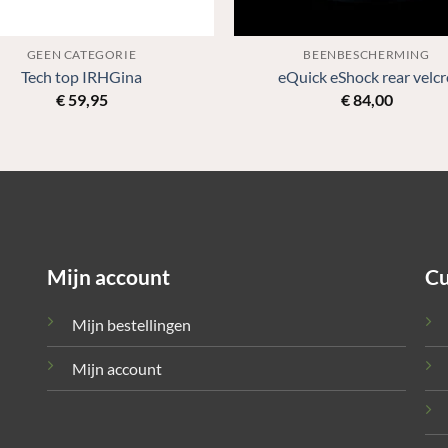
GEEN CATEGORIE
BEENBESCHERMING
Tech top IRHGina
eQuick eShock rear velcr
€
59,95
€
84,00
Mijn account
Cu
Mijn bestellingen
Mijn account