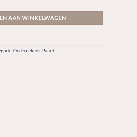
vy aantal
EN AAN WINKELWAGEN
egorie
,
Onderdekens
,
Paard