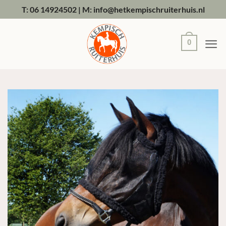
Ga
T: 06 14924502
|
M: info@hetkempischruiterhuis.nl
naar
inhoud
0