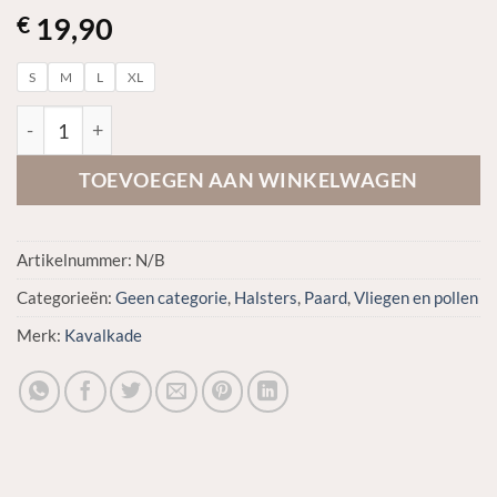
19,90
€
S
M
L
XL
Kavalkade Vliegenmasker zonder oren aantal
TOEVOEGEN AAN WINKELWAGEN
Artikelnummer:
N/B
Categorieën:
Geen categorie
,
Halsters
,
Paard
,
Vliegen en pollen
Merk:
Kavalkade