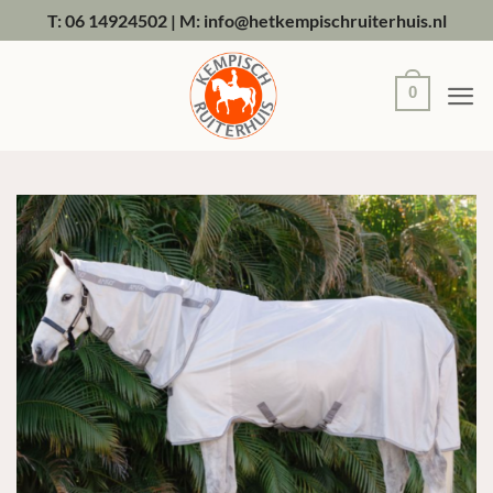
Ga
T: 06 14924502
|
M: info@hetkempischruiterhuis.nl
naar
inhoud
0