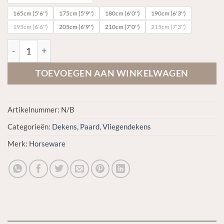
165cm (5'6'')
175cm (5'9'')
180cm (6'0'')
190cm (6'3'')
195cm (6'6'')
205cm (6'9'')
210cm (7'0'')
215cm (7'3'')
Horseware Amigo Integrated Fly Sheet aantal
TOEVOEGEN AAN WINKELWAGEN
Artikelnummer:
N/B
Categorieën:
Dekens
,
Paard
,
Vliegendekens
Merk:
Horseware