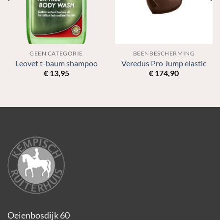
GEEN CATEGORIE
BEENBESCHERMING
Leovet t-baum shampoo
Veredus Pro Jump elastic
€
13,95
€
174,90
Oeienbosdijk 60