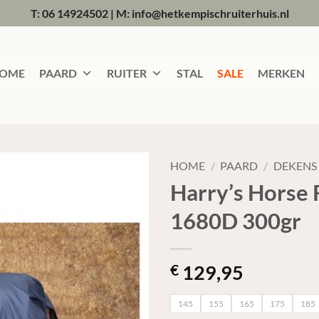
T: 06 14924502
|
M: info@hetkempischruiterhuis.nl
OME
PAARD
RUITER
STAL
SALE
MERKEN
HOME
/
PAARD
/
DEKENS
Harry’s Horse
1680D 300gr
129,95
€
145
155
165
175
185