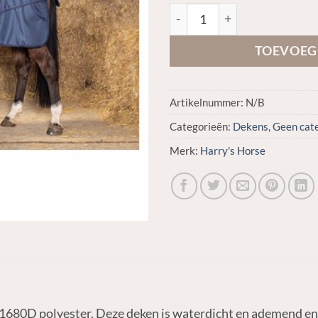
Harry's Horse Regendeken X
TOEVOEG
Artikelnummer:
N/B
Categorieën:
Dekens
,
Geen cat
Merk:
Harry's Horse
680D polyester. Deze deken is waterdicht en ademend en he