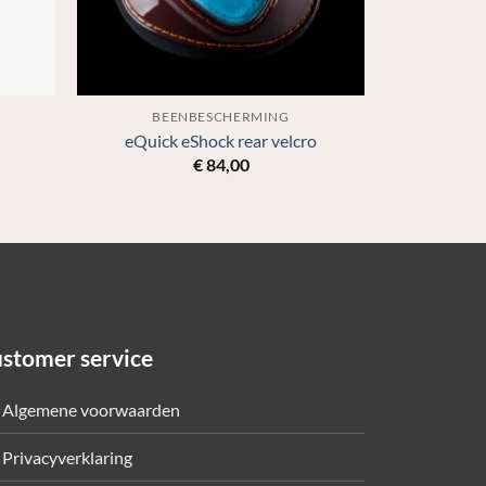
BEENBESCHERMING
eQuick eShock rear velcro
€
84,00
stomer service
Algemene voorwaarden
Privacyverklaring