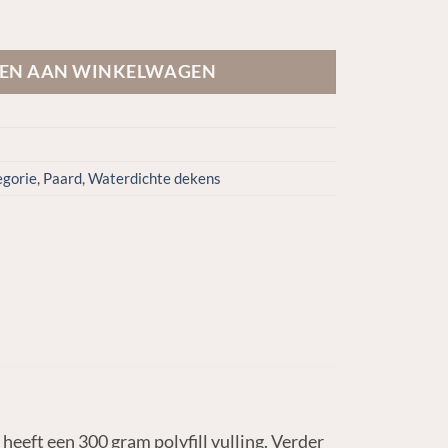
treme 1680D 300gr aantal
EN AAN WINKELWAGEN
egorie
,
Paard
,
Waterdichte dekens
eft een 300 gram polyfill vulling. Verder