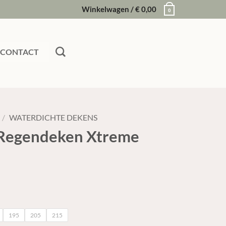
Winkelwagen /
€
0,00
0
CONTACT
/
WATERDICHTE DEKENS
 Regendeken Xtreme
195
205
215