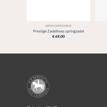
IE
GEEN CATEGORIE
sed Bridle
Prestige Zadelhoes springzadel
€
69,00