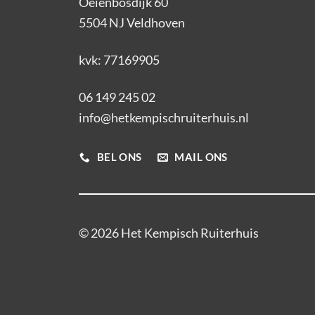
Oeienbosdijk 60
5504 NJ Veldhoven
kvk: 77169905
06 149 245 02
info@hetkempischruiterhuis.nl
BEL ONS
MAIL ONS
© 2026 Het Kempisch Ruiterhuis