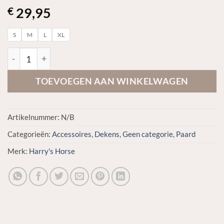
29,95
€
S
M
L
XL
Harry's Horse Borstbeschermer Elastic aantal
TOEVOEGEN AAN WINKELWAGEN
Artikelnummer:
N/B
Categorieën:
Accessoires
,
Dekens
,
Geen categorie
,
Paard
Merk:
Harry's Horse