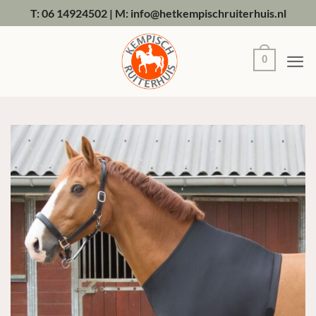
Ga
T: 06 14924502
|
M: info@hetkempischruiterhuis.nl
naar
inhoud
0