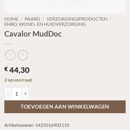
HOME
/
PAARD
/
VERZORGINGSPRODUCTEN
/
EHBO, WOND- EN HUIDVERZORGING
Cavalor MudDoc
44,30
€
2 op voorraad
Cavalor MudDoc aantal
TOEVOEGEN AAN WINKELWAGEN
Artikelnummer:
5425016902110