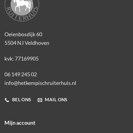
Oeienbosdijk 60
5504 NJ Veldhoven
kvk: 77169905
06 149 245 02
info@hetkempischruiterhuis.nl
BEL ONS
MAIL ONS
Mijn account