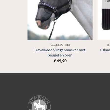
Bi
IE
ACCESSOIRES
B
Kavalkade Vliegenmasker met
Eskad
hampoo
beugel en oren
€
49,90