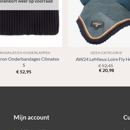
nnenkort weer op voorraad
ANDAGES EN ONDERLAPPEN
GEEN CATEGORIE
ron Onderbandages Climatex
AW24 LeMieux Loire Fly 
S
€
52,45
€
20,98
€
52,95
Mijn account
Cu