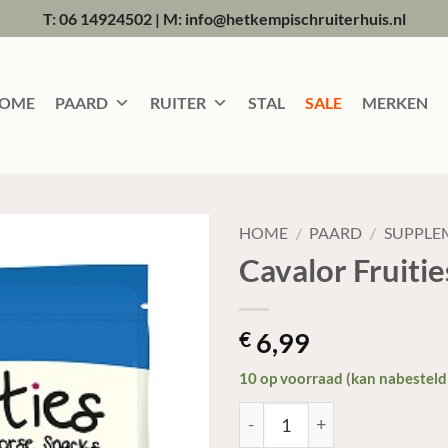
T: 06 14924502
|
M: info@hetkempischruiterhuis.nl
OME
PAARD
RUITER
STAL
SALE
MERKEN
HOME
/
PAARD
/
SUPPLE
Cavalor Fruitie
6,99
€
10 op voorraad (kan nabestel
Cavalor Fruities Forest Fruit 