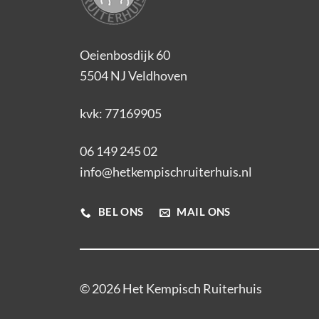
Oeienbosdijk 60
5504 NJ Veldhoven
kvk: 77169905
06 149 245 02
info@hetkempischruiterhuis.nl
BEL ONS
MAIL ONS
© 2026 Het Kempisch Ruiterhuis