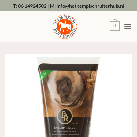
Ga
T: 06 14924502
|
M: info@hetkempischruiterhuis.nl
naar
inhoud
0