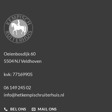
Oeienbosdijk 60
5504 NJ Veldhoven
kvk: 77169905
06 149 245 02
info@hetkempischruiterhuis.nl
BEL ONS
MAIL ONS