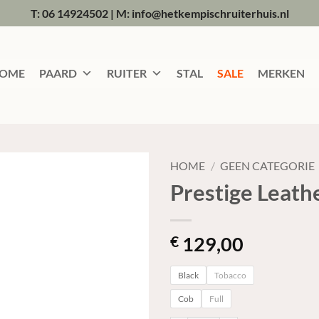
T: 06 14924502
|
M: info@hetkempischruiterhuis.nl
OME
PAARD
RUITER
STAL
SALE
MERKEN
HOME
/
GEEN CATEGORIE
Prestige Leath
129,00
€
Black
Tobacco
Cob
Full