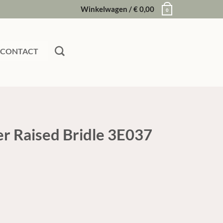
Winkelwagen /
€
0,00
0
CONTACT
er Raised Bridle 3E037