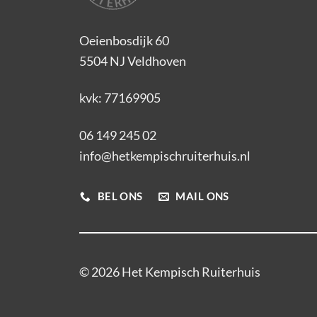
Oeienbosdijk 60
5504 NJ Veldhoven
kvk: 77169905
06 149 245 02
info@hetkempischruiterhuis.nl
BEL ONS
MAIL ONS
© 2026 Het Kempisch Ruiterhuis