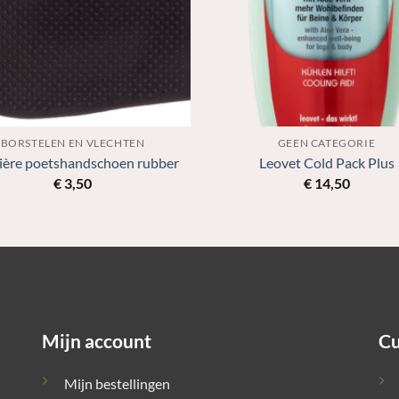
BORSTELEN EN VLECHTEN
GEEN CATEGORIE
ière poetshandschoen rubber
Leovet Cold Pack Plus
€
3,50
€
14,50
Mijn account
Cu
Mijn bestellingen