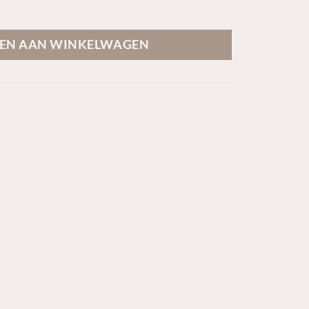
e 3E037 aantal
EN AAN WINKELWAGEN