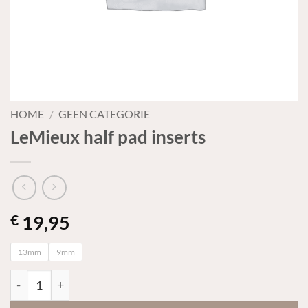
HOME
/
GEEN CATEGORIE
LeMieux half pad inserts
19,95
€
13mm
9mm
LeMieux half pad inserts aantal