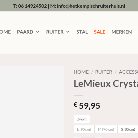
T: 06 14924502
|
M: info@hetkempischruiterhuis.nl
OME
PAARD
RUITER
STAL
SALE
MERKEN
HOME
/
RUITER
/
ACCESS
LeMieux Crysta
59,95
€
Zwart
L (95cm)
M (90 cm)
S (85cm)