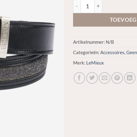
LeMieux Crystal Insert Belt a
TOEVOEG
Artikelnummer:
N/B
Categorieën:
Accessoires
,
Geen
Merk:
LeMieux