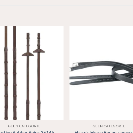
N
GEEN CATEGORIE
GEEN CATEGORIE
estige Rubber Reins 3E146
Harry’s Horse Beugelriemen 