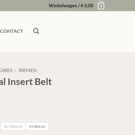
Winkelwagen /
€
0,00
0
CONTACT
OIRES
/
RIEMEN
l Insert Belt
XL (100cm)
XS (80cm)