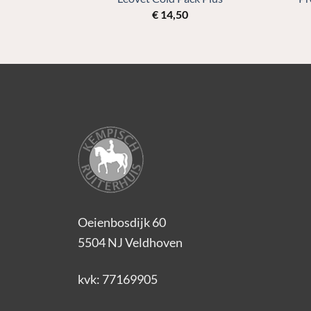
€
14,50
Oeienbosdijk 60
5504 NJ Veldhoven
kvk: 77169905