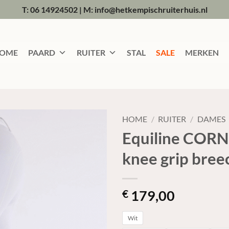
T: 06 14924502
|
M: info@hetkempischruiterhuis.nl
OME
PAARD
RUITER
STAL
SALE
MERKEN
HOME
/
RUITER
/
DAMES
Equiline COR
knee grip bree
179,00
€
Wit