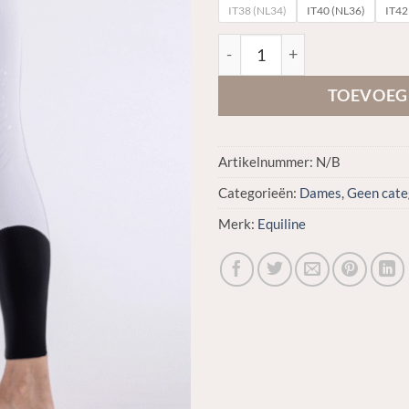
IT38 (NL34)
IT40 (NL36)
IT42
Equiline CORNEK – women’s 
TOEVOEG
Artikelnummer:
N/B
Categorieën:
Dames
,
Geen cate
Merk:
Equiline