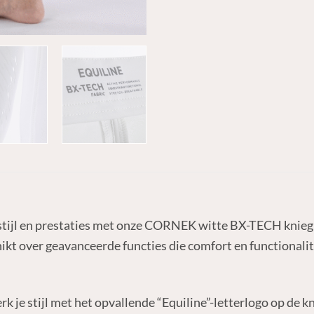
 stijl en prestaties met onze CORNEK witte BX-TECH kniegr
kt over geavanceerde functies die comfort en functionalite
erk je stijl met het opvallende “Equiline”-letterlogo op de 