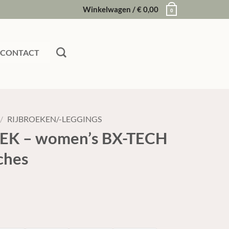
Winkelwagen /
€
0,00
0
CONTACT
/
RIJBROEKEN/-LEGGINGS
NEK – women’s BX-TECH
ches