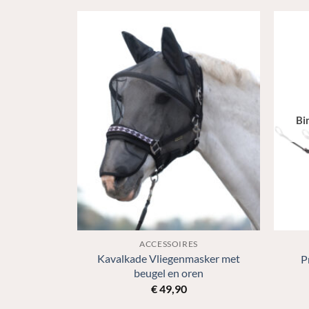
Bi
S
ACCESSOIRES
Kavalkade Vliegenmasker met
ndage
P
beugel en oren
€
49,90