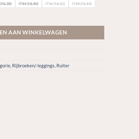
 (NL38)
IT44 (NL40)
IT46 (NL42)
IT48 (NL44)
BX-TECH knee grip breeches aantal
EN AAN WINKELWAGEN
gorie
,
Rijbroeken/-leggings
,
Ruiter