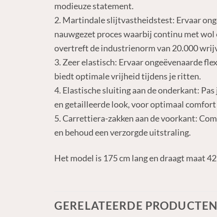
modieuze statement.
2. Martindale slijtvastheidstest: Ervaar on
nauwgezet proces waarbij continu met wol 
overtreft de industrienorm van 20.000 wrijv
3. Zeer elastisch: Ervaar ongeëvenaarde fle
biedt optimale vrijheid tijdens je ritten.
4. Elastische sluiting aan de onderkant: Pas
en getailleerde look, voor optimaal comfort 
5. Carrettiera-zakken aan de voorkant: Comb
en behoud een verzorgde uitstraling.
Het model is 175 cm lang en draagt ​​maat 42
GERELATEERDE PRODUCTE