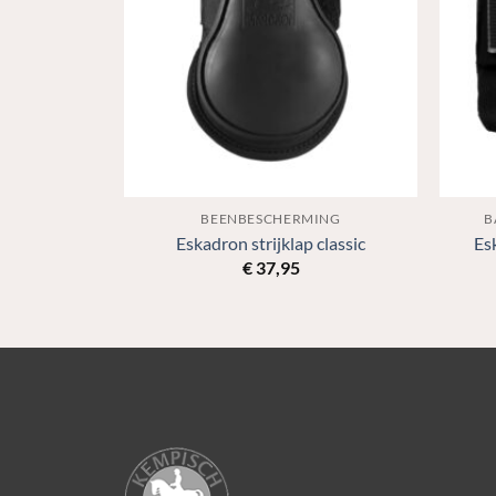
S
BEENBESCHERMING
B
je
Eskadron strijklap classic
Es
€
37,95