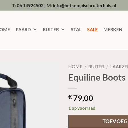
T: 06 14924502
|
M: info@hetkempischruiterhuis.nl
OME
PAARD
RUITER
STAL
SALE
MERKEN
HOME
/
RUITER
/
LAARZE
Equiline Boots
79,00
€
1 op voorraad
TOEVOEG