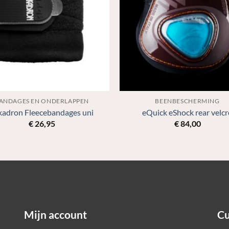
ANDAGES EN ONDERLAPPEN
BEENBESCHERMING
kadron Fleecebandages uni
eQuick eShock rear velcr
€
26,95
€
84,00
Mijn account
Cu