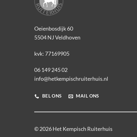
Oeienbosdijk 60
5504 NJ Veldhoven
kvk: 77169905
06 149 245 02
info@hetkempischruiterhuis.nl
BEL ONS
MAIL ONS
© 2026 Het Kempisch Ruiterhuis