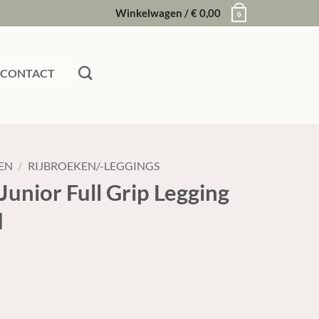
Winkelwagen /
€
0,00
0
CONTACT
EN
/
RIJBROEKEN/-LEGGINGS
nior Full Grip Legging
d