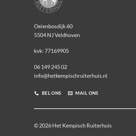
Oeienbosdijk 60
5504 NJ Veldhoven
kvk: 77169905
06 149 245 02
info@hetkempischruiterhuis.nl
BEL ONS
MAIL ONS
© 2026 Het Kempisch Ruiterhuis