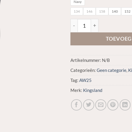
Navy
134
146
158
140
152
AW25 Melody Junior Full Grip
TOEVOEG
Artikelnummer:
N/B
Categorieën:
Geen categorie
,
K
Tag:
AW25
Merk:
Kingsland