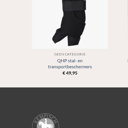
IE
GEEN CATEGORIE
QHP stal- en
ins 3E146
transportbeschermers
€
49,95