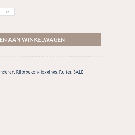
164
 Legging F-tec4 Brushed aantal
EN AAN WINKELWAGEN
inderen
,
Rijbroeken/-leggings
,
Ruiter
,
SALE