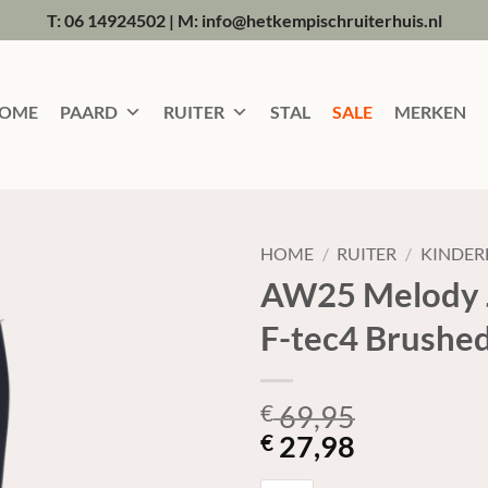
T: 06 14924502
|
M: info@hetkempischruiterhuis.nl
OME
PAARD
RUITER
STAL
SALE
MERKEN
HOME
/
RUITER
/
KINDER
AW25 Melody Ju
F-tec4 Brushe
69,95
€
27,98
€